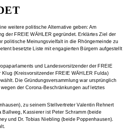
DET
e weitere politische Alternative geben: Am
ng der FREIE WÄHLER gegründet. Erklärtes Ziel der
r politische Meinungsvielfalt in die Rhöngemeinde zu
ent besetzte Liste mit engagierten Bürgern aufgestellt
uropaparlaments und Landesvorsitzender der FREIE
 Klug (Kreisvorsitzender FREIE WÄHLER Fulda)
gewählt. Die Gründungsversammlung war ursprünglich
er wegen der Corona-Beschränkungen auf letztes
ausen), zu seinem Stellvertreter Valentin Rehnert
ra Ballweg, Kassierer ist Peter Schramm (beide
rney und Dr. Tobias Niebling (beide Poppenhausen).
lt.