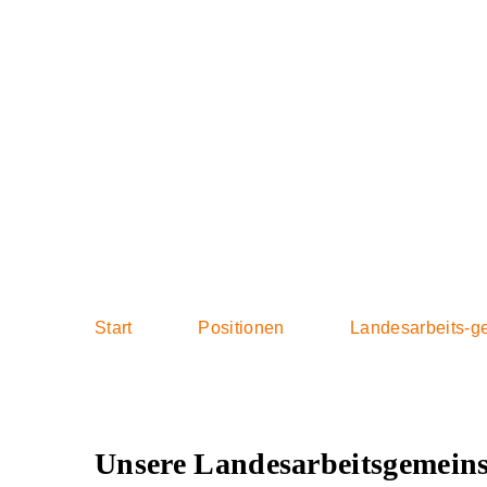
Landes­arbeits­
Start
Positionen
Landesarbeits-g
Unsere Landes­arbeits­gemein