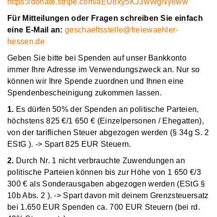
https://donate.stripe.com/aEU8xy5KJ3wWgNy8ww
Für Mitteilungen oder Fragen schreiben Sie einfach
eine E-Mail an:
geschaeftsstelle@freiewaehler-
hessen.de
Geben Sie bitte bei Spenden auf unser Bankkonto
immer Ihre Adresse im Verwendungszweck an. Nur so
können wir Ihre Spende zuordnen und Ihnen eine
Spendenbescheinigung zukommen lassen.
1.
Es dürfen 50% der Spenden an politische Parteien,
höchstens 825 €/1 650 € (Einzelpersonen / Ehegatten),
von der tariflichen Steuer abgezogen werden (§ 34g S. 2
EStG ). -> Spart 825 EUR Steuern.
2.
Durch Nr. 1 nicht verbrauchte Zuwendungen an
politische Parteien können bis zur Höhe von 1 650 €/3
300 € als Sonderausgaben abgezogen werden (EStG §
10b Abs. 2 ). -> Spart davon mit deinem Grenzsteuersatz
bei 1.650 EUR Spenden ca. 700 EUR Steuern (bei rd.