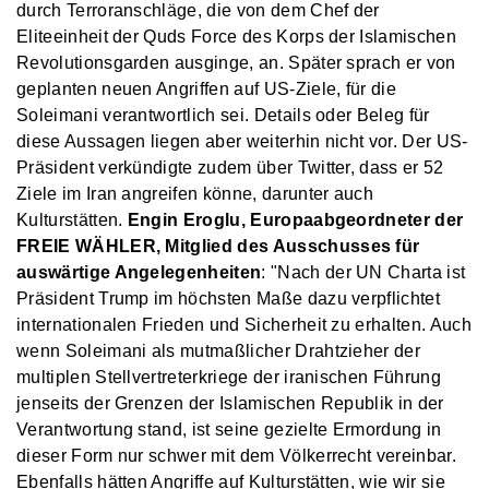
durch Terroranschläge, die von dem Chef der
Eliteeinheit der Quds Force des Korps der Islamischen
Revolutionsgarden ausginge, an. Später sprach er von
geplanten neuen Angriffen auf US-Ziele, für die
Soleimani verantwortlich sei. Details oder Beleg für
diese Aussagen liegen aber weiterhin nicht vor. Der US-
Präsident verkündigte zudem über Twitter, dass er 52
Ziele im Iran angreifen könne, darunter auch
Kulturstätten.
Engin Eroglu, Europaabgeordneter der
FREIE WÄHLER, Mitglied des Ausschusses für
auswärtige Angelegenheiten
: "Nach der UN Charta ist
Präsident Trump im höchsten Maße dazu verpflichtet
internationalen Frieden und Sicherheit zu erhalten. Auch
wenn Soleimani als mutmaßlicher Drahtzieher der
multiplen Stellvertreterkriege der iranischen Führung
jenseits der Grenzen der Islamischen Republik in der
Verantwortung stand, ist seine gezielte Ermordung in
dieser Form nur schwer mit dem Völkerrecht vereinbar.
Ebenfalls hätten Angriffe auf Kulturstätten, wie wir sie