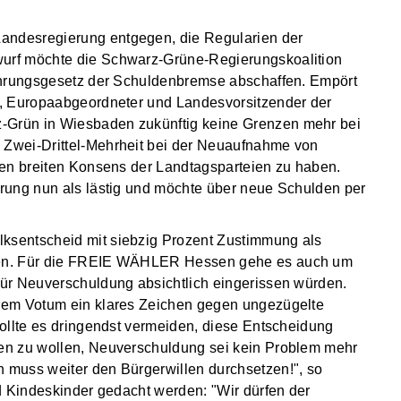
ndesregierung entgegen, die Regularien der
urf möchte die Schwarz-Grüne-Regierungskoalition
ührungsgesetz der Schuldenbremse abschaffen. Empört
u, Europaabgeordneter und Landesvorsitzender der
Grün in Wiesbaden zukünftig keine Grenzen mehr bei
Zwei-Drittel-Mehrheit bei der Neuaufnahme von
nen breiten Konsens der Landtagsparteien zu haben.
rung nun als lästig und möchte über neue Schulden per
sentscheid mit siebzig Prozent Zustimmung als
men. Für die FREIE WÄHLER Hessen gehe es auch um
ür Neuverschuldung absichtlich eingerissen würden.
rem Votum ein klares Zeichen gegen ungezügelte
ollte es dringendst vermeiden, diese Entscheidung
en zu wollen, Neuverschuldung sei kein Problem mehr
muss weiter den Bürgerwillen durchsetzen!", so
d Kindeskinder gedacht werden: "Wir dürfen der