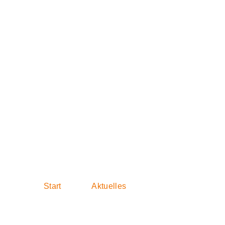
FREIE WÄHLER
jetziger Form e
Start
Aktuelles