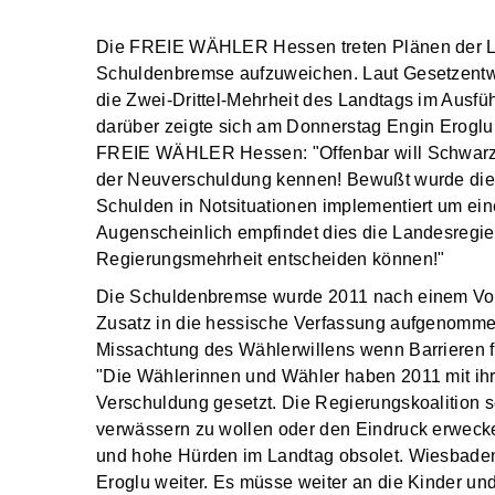
Die FREIE WÄHLER Hessen treten Plänen der La
Schuldenbremse aufzuweichen. Laut Gesetzentw
die Zwei-Drittel-Mehrheit des Landtags im Ausf
darüber zeigte sich am Donnerstag Engin Erogl
FREIE WÄHLER Hessen: "Offenbar will Schwarz-
der Neuverschuldung kennen! Bewußt wurde die 
Schulden in Notsituationen implementiert um ei
Augenscheinlich empfindet dies die Landesregie
Regierungsmehrheit entscheiden können!"
Die Schuldenbremse wurde 2011 nach einem Volk
Zusatz in die hessische Verfassung aufgenom
Missachtung des Wählerwillens wenn Barrieren f
"Die Wählerinnen und Wähler haben 2011 mit ih
Verschuldung gesetzt. Die Regierungskoalition s
verwässern zu wollen oder den Eindruck erweck
und hohe Hürden im Landtag obsolet. Wiesbaden 
Eroglu weiter. Es müsse weiter an die Kinder un