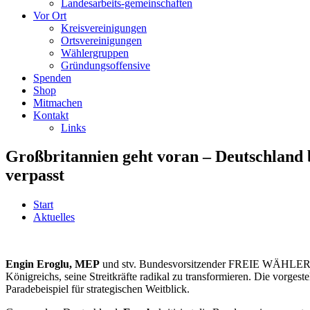
Landesarbeits-gemeinschaften
Vor Ort
Kreisvereinigungen
Ortsvereinigungen
Wählergruppen
Gründungsoffensive
Spenden
Shop
Mitmachen
Kontakt
Links
Großbritannien geht voran – Deutschland 
verpasst
Start
Aktuelles
Engin Eroglu, MEP
und stv. Bundesvorsitzender FREIE WÄHLER und
Königreichs, seine Streitkräfte radikal zu transformieren. Die vorges
Paradebeispiel für strategischen Weitblick.