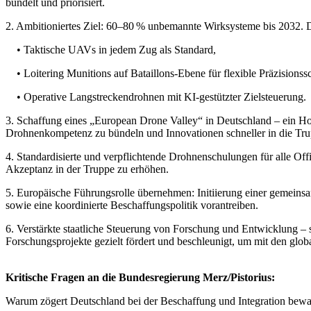
bündelt und priorisiert.
2. Ambitioniertes Ziel: 60–80 % unbemannte Wirksysteme bis 2032. 
• Taktische UAVs in jedem Zug als Standard,
• Loitering Munitions auf Bataillons-Ebene für flexible Präzisionss
• Operative Langstreckendrohnen mit KI-gestützter Zielsteuerung.
3. Schaffung eines „European Drone Valley“ in Deutschland – ein H
Drohnenkompetenz zu bündeln und Innovationen schneller in die Tru
4. Standardisierte und verpflichtende Drohnenschulungen für alle O
Akzeptanz in der Truppe zu erhöhen.
5. Europäische Führungsrolle übernehmen: Initiierung einer gemeins
sowie eine koordinierte Beschaffungspolitik vorantreiben.
6. Verstärkte staatliche Steuerung von Forschung und Entwicklung – st
Forschungsprojekte gezielt fördert und beschleunigt, um mit den glo
Kritische Fragen an die Bundesregierung Merz/Pistorius:
Warum zögert Deutschland bei der Beschaffung und Integration bewaff