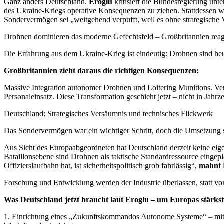
Ganz anders Deutschland.
Eroglu
kritisiert die Bundesregierung unte
des Ukraine-Kriegs operative Konsequenzen zu ziehen. Stattdessen wir
Sondervermögen sei „weitgehend verpufft, weil es ohne strategische 
Drohnen dominieren das moderne Gefechtsfeld – Großbritannien reag
Die Erfahrung aus dem Ukraine-Krieg ist eindeutig: Drohnen sind heu
Großbritannien zieht daraus die richtigen Konsequenzen:
Massive Integration autonomer Drohnen und Loitering Munitions. Ver
Personaleinsatz. Diese Transformation geschieht jetzt – nicht in Jahrz
Deutschland: Strategisches Versäumnis und technisches Flickwerk
Das Sondervermögen war ein wichtiger Schritt, doch die Umsetzung sto
Aus Sicht des Europaabgeordneten hat Deutschland derzeit keine ei
Bataillonsebene sind Drohnen als taktische Standardressource einge
Offizierslaufbahn hat, ist sicherheitspolitisch grob fahrlässig“,
mahnt 
Forschung und Entwicklung werden der Industrie überlassen, statt v
Was Deutschland jetzt braucht laut Eroglu – um Europas stärk
1. Einrichtung eines „Zukunftskommandos Autonome Systeme“ – mit B