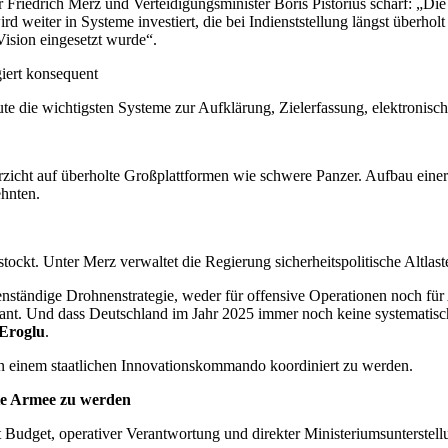
r Friedrich Merz und Verteidigungsminister Boris Pistorius scharf: „Die
d weiter in Systeme investiert, die bei Indienststellung längst überh
Vision eingesetzt wurde“.
iert konsequent
te die wichtigsten Systeme zur Aufklärung, Zielerfassung, elektronis
zicht auf überholte Großplattformen wie schwere Panzer. Aufbau eine
ehnten.
ckt. Unter Merz verwaltet die Regierung sicherheitspolitische Altlast
genständige Drohnenstrategie, weder für offensive Operationen noch 
plant. Und dass Deutschland im Jahr 2025 immer noch keine systematis
Eroglu
.
on einem staatlichen Innovationskommando koordiniert zu werden.
ste Armee zu werden
udget, operativer Verantwortung und direkter Ministeriumsunterstel