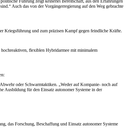
 politische Führung zeigt keinerlei Bereitschaft, aus den Erfahrungen
olt sind.“ Auch das von der Vorgängerregierung auf den Weg gebrachte
cher Kriegsführung und zum präzisen Kampf gegen feindliche Kräfte.
r hochreaktiven, flexiblen Hybridarmee mit minimalem
en:
für Abwehr oder Schwarmtaktiken. „Weder auf Kompanie- noch auf
che Ausbildung für den Einsatz autonomer Systeme in der
lung, das Forschung, Beschaffung und Einsatz autonomer Systeme