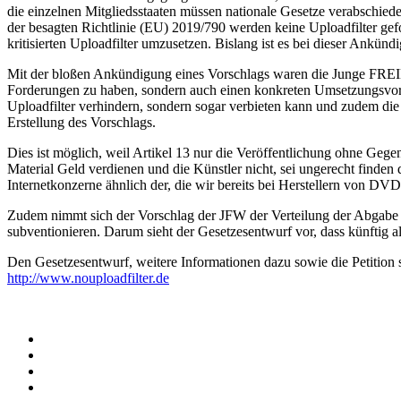
die einzelnen Mitgliedsstaaten müssen nationale Gesetze verabschieden
der besagten Richtlinie (EU) 2019/790 werden keine Uploadfilter gefo
kritisierten Uploadfilter umzusetzen. Bislang ist es bei dieser Ankünd
Mit der bloßen Ankündigung eines Vorschlags waren die Junge FREIE 
Forderungen zu haben, sondern auch einen konkreten Umsetzungsvors
Uploadfilter verhindern, sondern sogar verbieten kann und zudem die 
Erstellung des Vorschlags.
Dies ist möglich, weil Artikel 13 nur die Veröffentlichung ohne Gege
Material Geld verdienen und die Künstler nicht, sei ungerecht finde
Internetkonzerne ähnlich der, die wir bereits bei Herstellern von 
Zudem nimmt sich der Vorschlag der JFW der Verteilung der Abgabe a
subventionieren. Darum sieht der Gesetzesentwurf vor, dass künftig 
Den Gesetzesentwurf, weitere Informationen dazu sowie die Petition se
http://www.nouploadfilter.de