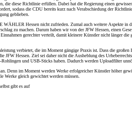
, die diese Richtlinie erfüllen. Dabei hat die Regierung einen gewissen 
rdert, sodass die CDU bereits kurz nach Verabschiedung der Richtlinie
igung geblieben.
WÄHLER Hessen nicht zufrieden. Zumal auch weitere Aspekte in das Ge
chlag zu machen. Darum haben wir von der JFW Hessen, einen Gesetzes
Einnahmen gerechter verteilt, damit kleinere Künstler nicht länger die
nleistung verbietet, die im Moment gängige Praxis ist. Dass die großen
n die JFW Hessen. Ziel sei daher nicht die Ausheblung des Urheberrech
DVD-Rohlingen und USB-Sticks haben. Dadurch werden Uploadfilter unnö
n. Denn im Moment werden Werke erfolgreicher Künstler höher gewicht
alle Werke gleich gewichtet werden müssen.
lbst gibt es auf