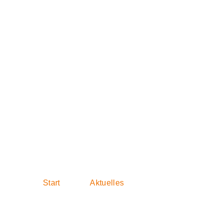
Klinikschließu
Lipödem-Patie
Start
Aktuelles