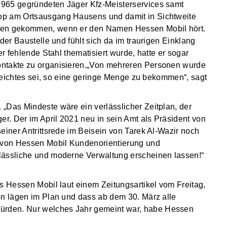
1965 gegründeten Jäger Kfz-Meisterservices samt
op am Ortsausgang Hausens und damit in Sichtweite
nden gekommen, wenn er den Namen Hessen Mobil hört.
der Baustelle und fühlt sich da im traurigen Einklang
er fehlende Stahl thematisiert wurde, hatte er sogar
ontakte zu organisieren.„Von mehreren Personen wurde
n Leichtes sei, so eine geringe Menge zu bekommen“, sagt
„Das Mindeste wäre ein verlässlicher Zeitplan, der
er. Der im April 2021 neu in sein Amt als Präsident von
einer Antrittsrede im Beisein von Tarek Al-Wazir noch
n von Hessen Mobil Kundenorientierung und
lässliche und moderne Verwaltung erscheinen lassen!“
s Hessen Mobil laut einem Zeitungsartikel vom Freitag,
en lägen im Plan und dass ab dem 30. März alle
rden. Nur welches Jahr gemeint war, habe Hessen