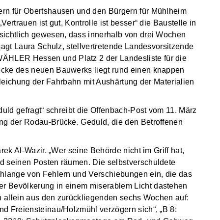
ern für Obertshausen und den Bürgern für Mühlheim
ertrauen ist gut, Kontrolle ist besser“ die Baustelle in
sichtlich gewesen, dass innerhalb von drei Wochen
sagt Laura Schulz, stellvertretende Landesvorsitzende
HLER Hessen und Platz 2 der Landesliste für die
ecke des neuen Bauwerks liegt rund einen knappen
ngleichung der Fahrbahn mit Aushärtung der Materialien
duld gefragt“ schreibt die Offenbach-Post vom 11. März
ng der Rodau-Brücke. Geduld, die den Betroffenen
rek Al-Wazir. „Wer seine Behörde nicht im Griff hat,
d seinen Posten räumen. Die selbstverschuldete
chlange von Fehlern und Verschiebungen ein, die das
r Bevölkerung in einem miserablem Licht dastehen
en allein aus den zurückliegenden sechs Wochen auf:
d Freiensteinau/Holzmühl verzögern sich“, „B 8: