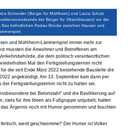
etra Schneider (Bürger für Mühlheim) und Laura Schulz
raktionsvorsitzende der Bürger für Obertshausen) vor der
m Bau befindlichen Rodau-Brücke zwischen Hausen und
ämmerspiel.
sen und Mühlheim-Lämmerspiel immer mehr zur
ost mussten die Anwohner und Betroffenen am
Verkehrsbehörde, die dem politisch verantwortlichen
m wiederholten Mal den Fertigstellungstermin nicht
 für die seit Ende März 2022 bestehende Baustelle die
 2022 angekündigt. Am 13. September kam dann per
der Fertigstellungstermin nicht zu halten sei.
 insbesondere bei Betonstahl“ und die Bevölkerung auf
, stets für ihre Ideen als Fußgruppe umjubelt, hatten
g das Ärgernis noch mit Humor genommen und brachten
fertisch, werd geschwomme!“ Der Humor ist Volker