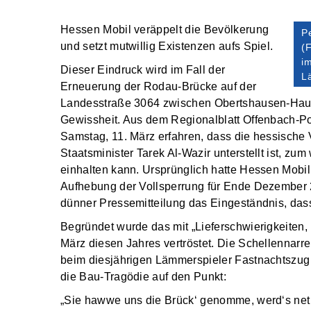
Hessen Mobil veräppelt die Bevölkerung
P
und setzt mutwillig Existenzen aufs Spiel.
(F
i
Dieser Eindruck wird im Fall der
L
Erneuerung der Rodau-Brücke auf der
Landesstraße 3064 zwischen Obertshausen-Hau
Gewissheit. Aus dem Regionalblatt Offenbach-P
Samstag, 11. März erfahren, dass die hessische 
Staatsminister Tarek Al-Wazir unterstellt ist, zu
einhalten kann. Ursprünglich hatte Hessen Mobil
Aufhebung der Vollsperrung für Ende Dezember
dünner Pressemitteilung das Eingeständnis, dass 
Begründet wurde das mit „Lieferschwierigkeiten,
März diesen Jahres vertröstet. Die Schellennarren
beim diesjährigen Lämmerspieler Fastnachtszu
die Bau-Tragödie auf den Punkt:
„Sie hawwe uns die Brück‘ genomme, werd‘s net 