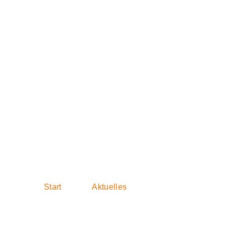
Rodau-Brücke:
Minister Tarek
Start
Aktuelles