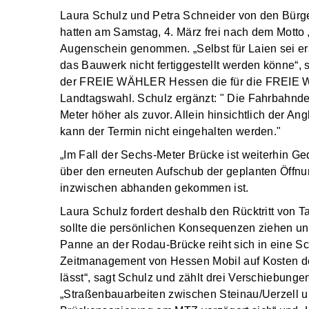
Laura Schulz und Petra Schneider von den Bürg
hatten am Samstag, 4. März frei nach dem Motto „V
Augenschein genommen. „Selbst für Laien sei er
das Bauwerk nicht fertiggestellt werden könne“, 
der FREIE WÄHLER Hessen die für die FREIE WÄ
Landtagswahl. Schulz ergänzt: " Die Fahrbahnd
Meter höher als zuvor. Allein hinsichtlich der A
kann der Termin nicht eingehalten werden."
„Im Fall der Sechs-Meter Brücke ist weiterhin Ge
über den erneuten Aufschub der geplanten Öffnu
inzwischen abhanden gekommen ist.
Laura Schulz fordert deshalb den Rücktritt von Ta
sollte die persönlichen Konsequenzen ziehen un
Panne an der Rodau-Brücke reiht sich in eine S
Zeitmanagement von Hessen Mobil auf Kosten de
lässt“, sagt Schulz und zählt drei Verschiebung
„Straßenbauarbeiten zwischen Steinau/Uerzell un