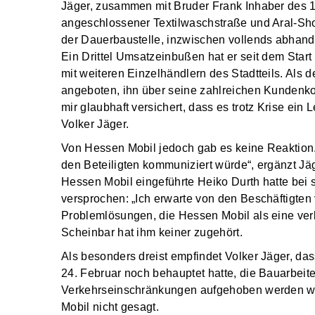
Jäger, zusammen mit Bruder Frank Inhaber des 
angeschlossener Textilwaschstraße und Aral-Sh
der Dauerbaustelle, inzwischen vollends abha
Ein Drittel Umsatzeinbußen hat er seit dem Start 
mit weiteren Einzelhändlern des Stadtteils. Als d
angeboten, ihn über seine zahlreichen Kundenk
mir glaubhaft versichert, dass es trotz Krise ei
Volker Jäger.
Von Hessen Mobil jedoch gab es keine Reaktion. 
den Beteiligten kommuniziert würde“, ergänzt Jäg
Hessen Mobil eingeführte Heiko Durth hatte bei s
versprochen: „Ich erwarte von den Beschäftigte
Problemlösungen, die Hessen Mobil als eine ver
Scheinbar hat ihm keiner zugehört.
Als besonders dreist empfindet Volker Jäger, das
24. Februar noch behauptet hatte, die Bauarbeit
Verkehrseinschränkungen aufgehoben werden wü
Mobil nicht gesagt.