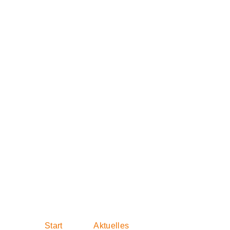
„So geht das ni
Schlag ins Gesi
Mieter in unse
Start
Aktuelles