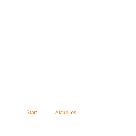
Wohnungsnot ve
zahlen die Miet
Start
Aktuelles