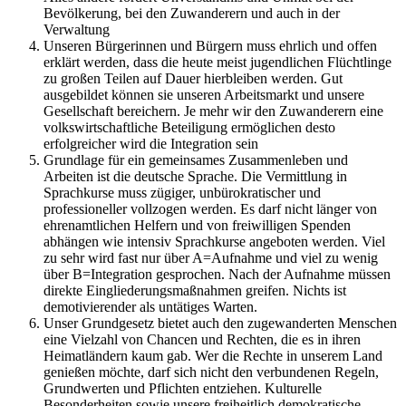
Bevölkerung, bei den Zuwanderern und auch in der
Verwaltung
Unseren Bürgerinnen und Bürgern muss ehrlich und offen
erklärt werden, dass die heute meist jugendlichen Flüchtlinge
zu großen Teilen auf Dauer hierbleiben werden. Gut
ausgebildet können sie unseren Arbeitsmarkt und unsere
Gesellschaft bereichern. Je mehr wir den Zuwanderern eine
volkswirtschaftliche Beteiligung ermöglichen desto
erfolgreicher wird die Integration sein
Grundlage für ein gemeinsames Zusammenleben und
Arbeiten ist die deutsche Sprache. Die Vermittlung in
Sprachkurse muss zügiger, unbürokratischer und
professioneller vollzogen werden. Es darf nicht länger von
ehrenamtlichen Helfern und von freiwilligen Spenden
abhängen wie intensiv Sprachkurse angeboten werden. Viel
zu sehr wird fast nur über A=Aufnahme und viel zu wenig
über B=Integration gesprochen. Nach der Aufnahme müssen
direkte Eingliederungsmaßnahmen greifen. Nichts ist
demotivierender als untätiges Warten.
Unser Grundgesetz bietet auch den zugewanderten Menschen
eine Vielzahl von Chancen und Rechten, die es in ihren
Heimatländern kaum gab. Wer die Rechte in unserem Land
genießen möchte, darf sich nicht den verbundenen Regeln,
Grundwerten und Pflichten entziehen. Kulturelle
Besonderheiten sowie unsere freiheitlich demokratische