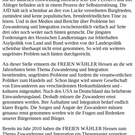
Ableger befinden sich in einem Prozess der Selbstzerstörung. Die
AfD hält sich scheinbar an den von Lucke verordneten Burgfrieden,
zumindest sind keine populistischen, fremdenfeindlichen Töne zu
hören. Und in den Medien sind Berichte über Probleme bei
Zuwanderung und Integration zwischenzeitlich vielfach auf Seite
drei oder noch weiter nach hinten gerutscht. Die jüngsten
Forderungen des Hessischen Landkreistages zur fehlerhaften
Asylpolitik von Land und Bund werden von der Landespolitik
scheinbar überhaupt nicht ernst genommen. So wird ein weiteres
ungelöstes Problem nach hinten durchgereicht.
An dieser Stelle erinnern die FREIEN WÄHLER Hessen an die seit
Jahrzehnten beim Thema Zuwanderung und Integration
bestehenden, ungelösten Probleme und fordern die verantwortlichen
Politiker zum Handeln auf. Schon längst wird unsere Gesellschaft
von Einwanderern aus verschiedensten Herkunftsländern und -
kulturen mitgestaltet. Nach den USA ist Deutschland das beliebteste
Einwanderungsland. Deshalb müssen die Zuwanderer ernst
genommen werden. Ihre Aufnahme und Integration bedarf endlich
klarer Regeln. Die Sorgen und Ängste der Zuwanderer müssen
genauso ernst genommen werden wie die Fragen und Bedenken
unserer Bürgerinnen und Bürger.
Bereits im Jahr 2010 haben die FREIEN WÄHLER Hessen zum
Thema Zuwanderung und Integration ein Thesenpapier vorgelegt.